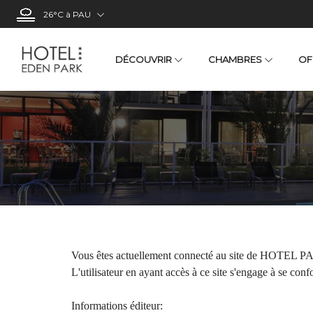
26°C
à PAU
DÉCOUVRIR
CHAMBRES
OF
Visiter Pau
Comment venir ?
Proche de l'hotel Eden Park
GROUPES
Chambre Double
Chambre 2 lits séparé
Chambre Famille (2 adu
Vous êtes actuellement connecté au site de HOTEL PAU
L'utilisateur en ayant accès à ce site s'engage à se conf
Informations éditeur: