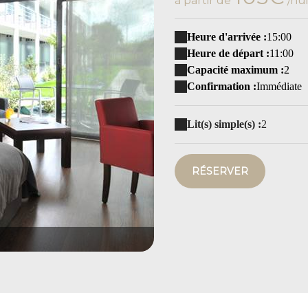
à partir de
/nui
Heure d'arrivée :
15:00
Heure de départ :
11:00
Capacité maximum :
2
Confirmation :
Immédiate
Lit(s) simple(s) :
2
RÉSERVER