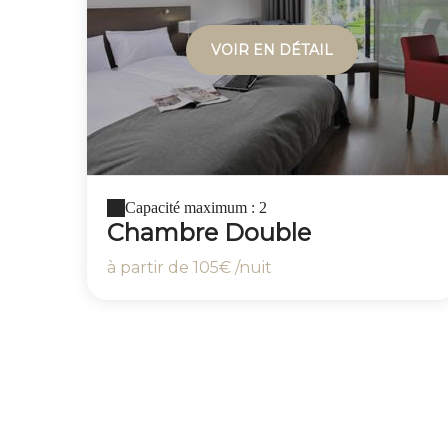
VOIR EN DÉTAIL
Capacité maximum : 2
Chambre Double
à partir de
105€
/nuit