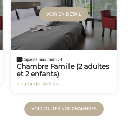
VOIR EN DÉTAIL
Capacité maximum : 4
Chambre Famille (2 adultes
et 2 enfants)
à partir de
145€
/nuit
VOIR TOUTES NOS CHAMBRES